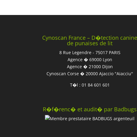
Cynoscan France – D�tection canin
de punaises de lit
8 Rue Legendre - 75017 PARIS
Agence � 69000 Lyon
Agence � 21000 Dijon
Cynoscan Corse � 20000 Ajaccio "Aiacciu"
T�l : 01 84 601 601
R�f�renc� et audit� par Badbugs