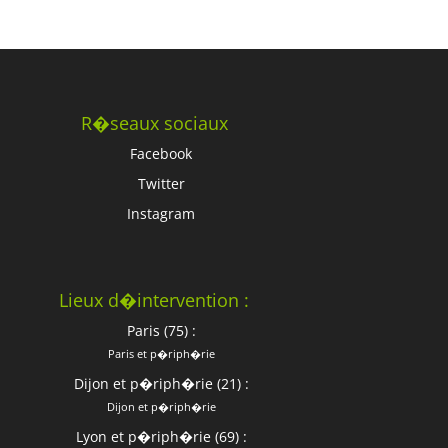
R�seaux sociaux
Facebook
Twitter
Instagram
Lieux d�intervention :
Paris (75) :
Paris et p�riph�rie
Dijon et p�riph�rie (21) :
Dijon et p�riph�rie
Lyon et p�riph�rie (69) :