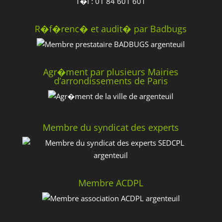
T�l : 01 84 601 601
R�f�renc� et audit� par Badbugs
Agr�ment par plusieurs Mairies
d’arrondissements de Paris
Membre du syndicat des experts
Membre ACDPL