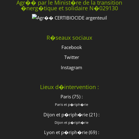
Agr�� par le Minist�re de la transition
�nerg�tique et solidaire N�029130
R�seaux sociaux
Facebook
Twitter
Instagram
Lieux d�intervention :
Paris (75) :
Paris et p�riph�rie
Dijon et p�riph�rie (21) :
Dijon et p�riph�rie
Lyon et p�riph�rie (69) :