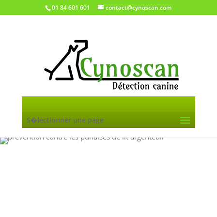
01 84 601 601
contact@cynoscan.com
S�lectionner une page