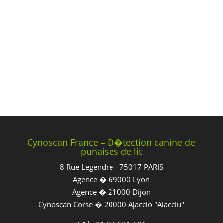
Cynoscan France – D�tection canine de
punaises de lit
8 Rue Legendre - 75017 PARIS
Agence � 69000 Lyon
Agence � 21000 Dijon
Cynoscan Corse � 20000 Ajaccio "Aiacciu"