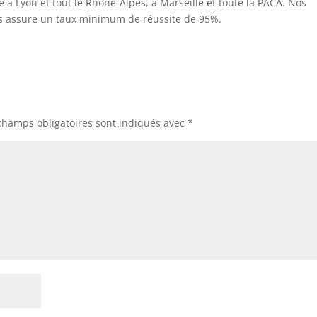
à Lyon et tout le Rhône-Alpes, à Marseille et toute la PACA. Nos
us assure un taux minimum de réussite de 95%.
champs obligatoires sont indiqués avec
*