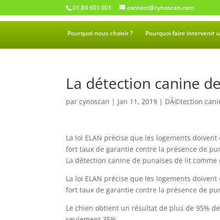
01 84 601 601
contact@cynoscan.com
Pourquoi nous choisir ?
Pourquoi faire intervenir u
La détection canine de 
par
cynoscan
|
Jan 11, 2019
|
DÃ©tection canin
La loi ELAN précise que les logements doivent ê
fort taux de garantie contre la présence de pun
La détection canine de punaises de lit comme 
La loi ELAN précise que les logements doivent ê
fort taux de garantie contre la présence de pun
Le chien obtient un résultat de plus de 95% d
seulement 35%.