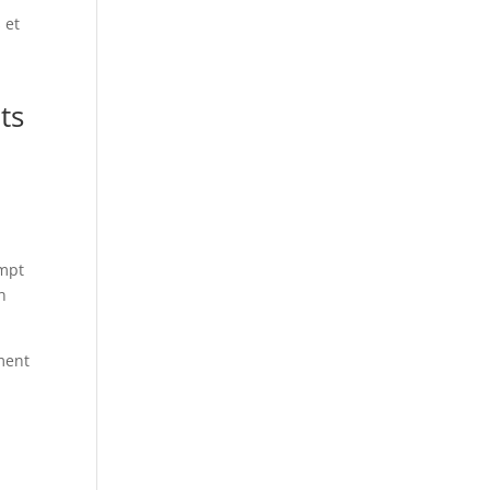
 et
ts
,
,
empt
n
ment