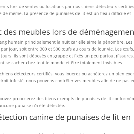
nts lors de ventes ou locations par nos chiens détecteurs certifiés
 de même. La présence de punaises de lit est un fléau difficile et
et des meubles lors de déménagemen
sang humain principalement la nuit car elle aime la pénombre. Les
ar jour, soit entre 300 et 500 œufs au cours de leur vie. Les œufs
 jours. Ils sont déposés en grappe et fixés un peu partout (fissures
ent se cacher chez tout le monde et être totalement invisibles.
chiens détecteurs certifiés, vous louerez ou achèterez un bien ex
droit infesté, nous pouvons contrôler vos meubles afin de ne pas e
s pouvez proposerez des biens exempts de punaises de lit conformé
i aucune punaise n’a été détectée.
tection canine de punaises de lit en