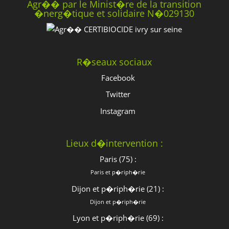
Agr�� par le Minist�re de la transition
�nerg�tique et solidaire N�029130
R�seaux sociaux
Facebook
Twitter
Instagram
Lieux d�intervention :
Paris (75) :
Paris et p�riph�rie
Dijon et p�riph�rie (21) :
Dijon et p�riph�rie
Lyon et p�riph�rie (69) :