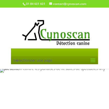
01 84 601 601
contact@cynoscan.com
S�lectionner une page