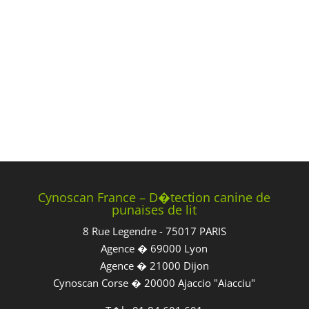
Cynoscan France – D�tection canine de
punaises de lit
8 Rue Legendre - 75017 PARIS
Agence � 69000 Lyon
Agence � 21000 Dijon
Cynoscan Corse � 20000 Ajaccio "Aiacciu"