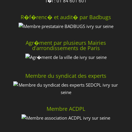
T�l : 01 84 601 601
R�f�renc� et audit� par Badbugs
Agr�ment par plusieurs Mairies
d’arrondissements de Paris
Membre du syndicat des experts
Membre ACDPL