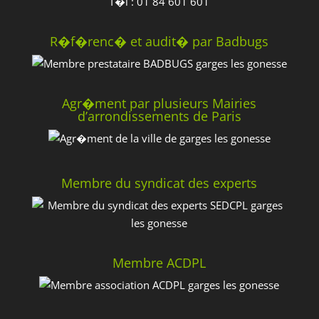
T�l : 01 84 601 601
R�f�renc� et audit� par Badbugs
Agr�ment par plusieurs Mairies
d’arrondissements de Paris
Membre du syndicat des experts
Membre ACDPL