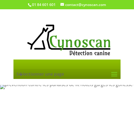
01 84 601 601
contact@cynoscan.com
S�lectionner une page