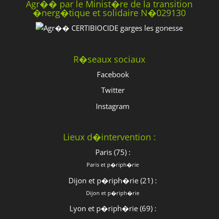
Agr�� par le Minist�re de la transition
�nerg�tique et solidaire N�029130
R�seaux sociaux
Facebook
Twitter
Instagram
Lieux d�intervention :
Paris (75) :
Paris et p�riph�rie
Dijon et p�riph�rie (21) :
Dijon et p�riph�rie
Lyon et p�riph�rie (69) :