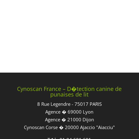
Cynoscan France – D�tection canine de
punaises de lit
8 Rue Legendre - 75017 PARIS
Agence � 69000 Lyon
Agence � 21000 Dijon
Cynoscan Corse � 20000 Ajaccio "Aiacciu"