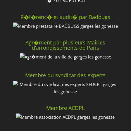
T�l : 01 84 601 601
R�f�renc� et audit� par Badbugs
Agr�ment par plusieurs Mairies
d’arrondissements de Paris
Membre du syndicat des experts
Membre ACDPL