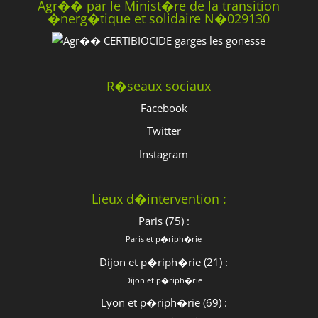
Agr�� par le Minist�re de la transition
�nerg�tique et solidaire N�029130
R�seaux sociaux
Facebook
Twitter
Instagram
Lieux d�intervention :
Paris (75) :
Paris et p�riph�rie
Dijon et p�riph�rie (21) :
Dijon et p�riph�rie
Lyon et p�riph�rie (69) :