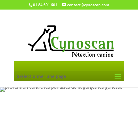
01 84 601 601
contact@cynoscan.com
S�lectionner une page