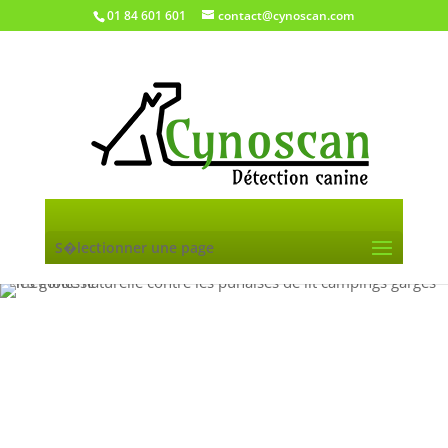
01 84 601 601
contact@cynoscan.com
S�lectionner une page