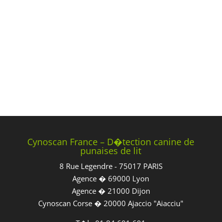
Cynoscan France – D�tection canine de
punaises de lit
8 Rue Legendre - 75017 PARIS
Agence � 69000 Lyon
Agence � 21000 Dijon
Cynoscan Corse � 20000 Ajaccio "Aiacciu"