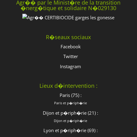
Agr�� par le Minist�re de la transition
�nerg�tique et solidaire N�029130
R�seaux sociaux
Facebook
Twitter
Instagram
Lieux d�intervention :
Paris (75) :
Paris et p�riph�rie
Dijon et p�riph�rie (21) :
Dijon et p�riph�rie
Lyon et p�riph�rie (69) :