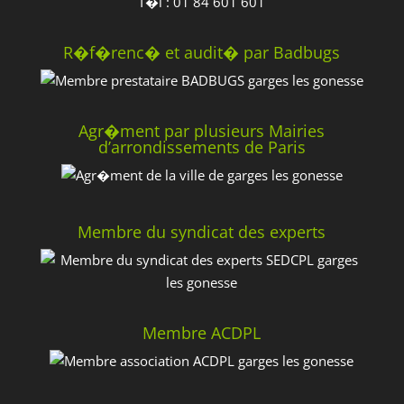
T�l : 01 84 601 601
R�f�renc� et audit� par Badbugs
Agr�ment par plusieurs Mairies
d’arrondissements de Paris
Membre du syndicat des experts
Membre ACDPL