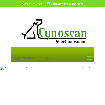
01 84 601 601
contact@cynoscan.com
S�lectionner une page