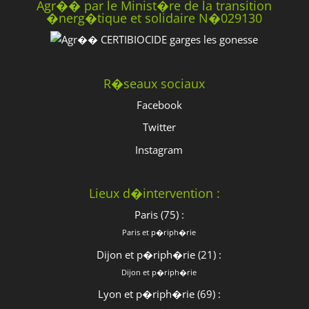
Agr�� par le Minist�re de la transition
�nerg�tique et solidaire N�029130
R�seaux sociaux
Facebook
Twitter
Instagram
Lieux d�intervention :
Paris (75) :
Paris et p�riph�rie
Dijon et p�riph�rie (21) :
Dijon et p�riph�rie
Lyon et p�riph�rie (69) :