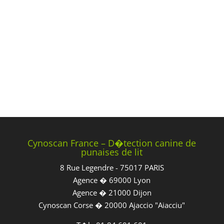
Cynoscan France – D�tection canine de
punaises de lit
8 Rue Legendre - 75017 PARIS
Agence � 69000 Lyon
Agence � 21000 Dijon
Cynoscan Corse � 20000 Ajaccio "Aiacciu"