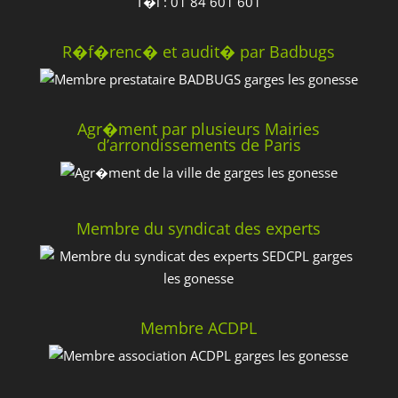
T�l : 01 84 601 601
R�f�renc� et audit� par Badbugs
Agr�ment par plusieurs Mairies
d’arrondissements de Paris
Membre du syndicat des experts
Membre ACDPL