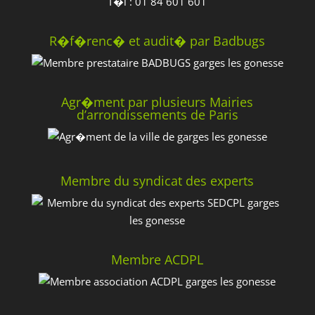
T�l : 01 84 601 601
R�f�renc� et audit� par Badbugs
Agr�ment par plusieurs Mairies
d’arrondissements de Paris
Membre du syndicat des experts
Membre ACDPL