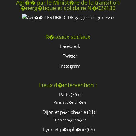
Agr�� par le Minist�re de la transition
�nerg�tique et solidaire N�029130
R�seaux sociaux
Facebook
Twitter
Instagram
Lieux d�intervention :
Paris (75) :
Paris et p�riph�rie
Dijon et p�riph�rie (21) :
Dijon et p�riph�rie
Lyon et p�riph�rie (69) :