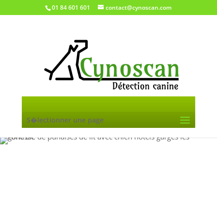
01 84 601 601
contact@cynoscan.com
S�lectionner une page