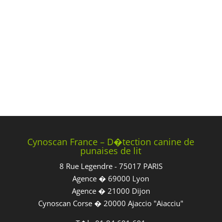
Cynoscan France – D�tection canine de
punaises de lit
8 Rue Legendre - 75017 PARIS
Agence � 69000 Lyon
Agence � 21000 Dijon
Cynoscan Corse � 20000 Ajaccio "Aiacciu"